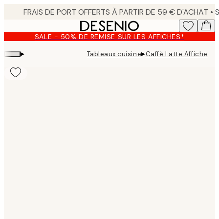
Skip
to
main
SALE - 50% DE REMISE SUR LES AFFICHES*
content.
▸
▸
Tableaux cuisine
Caffè Latte Affiche
Product
images