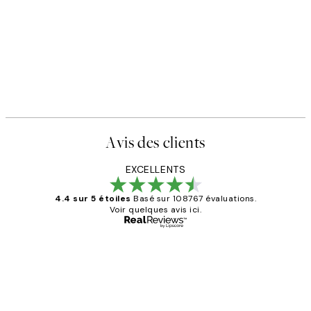
Avis des clients
EXCELLENTS
4.4 sur 5 étoiles
Basé sur 108767 évaluations.
Voir quelques avis ici.
Acheteur vérifié
Avis
des
Impression que le colis avait été
clients
ouvert.Feuille enveloppant les affiches
abîmées aux extrémités.