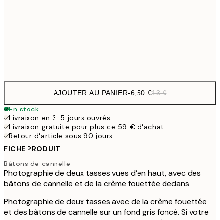
16,2
50x70 cm
32,
Frame
options
AJOUTER AU PANIER
-
6,50 €
13 €
En stock
Livraison en 3-5 jours ouvrés
Livraison gratuite pour plus de 59 € d'achat
Retour d'article sous 90 jours
FICHE PRODUIT
Bâtons de cannelle
Photographie de deux tasses vues d’en haut, avec des
bâtons de cannelle et de la crème fouettée dedans
Photographie de deux tasses avec de la crème fouettée
et des bâtons de cannelle sur un fond gris foncé. Si votre