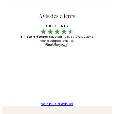
Avis des clients
EXCELLENTS
4.4 sur 5 étoiles
Basé sur 108767 évaluations.
Voir quelques avis ici.
Acheteur vérifié
Avis
des
Impression que le colis avait été
clients
ouvert.Feuille enveloppant les affiches
abîmées aux extrémités.
4 juin
Edith G
Voir plus d’avis ici