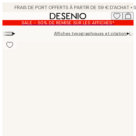
Skip
to
main
SALE - 50% DE REMISE SUR LES AFFICHES*
content.
▸
▸
Affiches typographiques et citations
Le 
Product
images