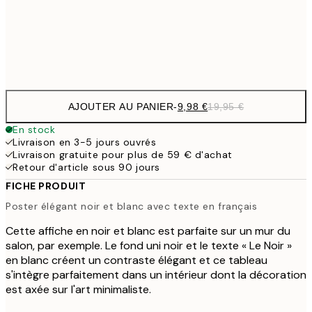
32,
Frame
options
AJOUTER AU PANIER
-
9,98 €
19,95 €
En stock
Livraison en 3-5 jours ouvrés
Livraison gratuite pour plus de 59 € d'achat
Retour d'article sous 90 jours
FICHE PRODUIT
Poster élégant noir et blanc avec texte en français
Cette affiche en noir et blanc est parfaite sur un mur du
salon, par exemple. Le fond uni noir et le texte « Le Noir »
en blanc créent un contraste élégant et ce tableau
s'intègre parfaitement dans un intérieur dont la décoration
est axée sur l'art minimaliste.