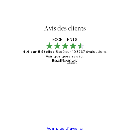
Avis des clients
EXCELLENTS
4.4 sur 5 étoiles
Basé sur 108767 évaluations.
Voir quelques avis ici.
Acheteur vérifié
Avis
des
Impression que le colis avait été
clients
ouvert.Feuille enveloppant les affiches
abîmées aux extrémités.
4 juin
Edith G
Voir plus d’avis ici