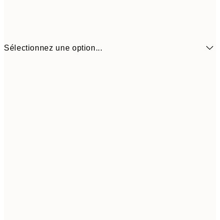
Sélectionnez une option...
6,
21x30 cm
9,