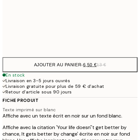
30x40 cm
19,
13,7
40x50 cm
27,
Frame
options
AJOUTER AU PANIER
-
6,50 €
13 €
En stock
Livraison en 3-5 jours ouvrés
Livraison gratuite pour plus de 59 € d'achat
Retour d'article sous 90 jours
FICHE PRODUIT
Texte imprimé sur blanc
Affiche avec un texte écrit en noir sur un fond blanc.
Affiche avec la citation 'Your life doesn''t get better by
chance, It gets better by change' écrite en noir sur fond