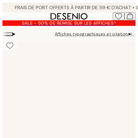
Skip
to
main
SALE - 50% DE REMISE SUR LES AFFICHES*
content.
▸
▸
Affiches typographiques et citations
I A
Product
images