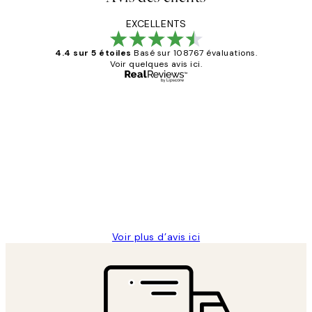
EXCELLENTS
4.4 sur 5 étoiles
Basé sur 108767 évaluations.
Voir quelques avis ici.
Acheteur vérifié
Avis
des
Impression que le colis avait été
clients
ouvert.Feuille enveloppant les affiches
abîmées aux extrémités.
4 juin
Edith G
Voir plus d’avis ici