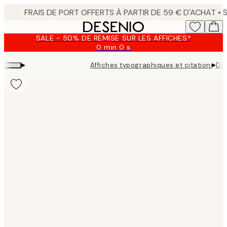
Skip
to
main
SALE - 50% DE REMISE SUR LES AFFICHES*
content.
0 min
0 s
Valable
jusqu'au
▸
▸
Affiches typographiques et citations
Dea
:
2026-
08-
09
Product