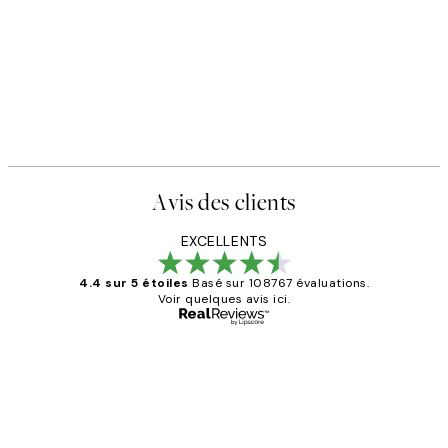
Avis des clients
EXCELLENTS
4.4 sur 5 étoiles
Basé sur 108767 évaluations.
Voir quelques avis ici.
Acheteur vérifié
Avis
des
Impression que le colis avait été
clients
ouvert.Feuille enveloppant les affiches
abîmées aux extrémités.