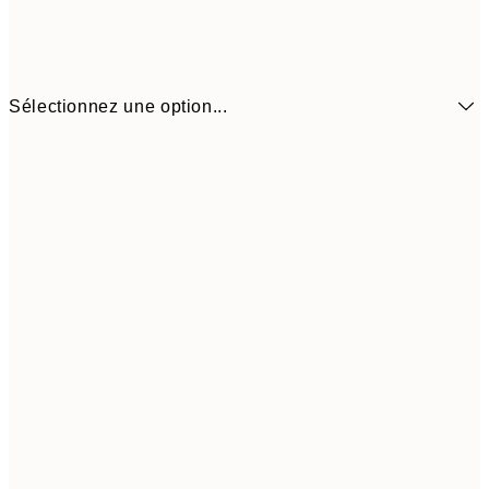
Sélectionnez une option...
6,
21x30 cm
6,