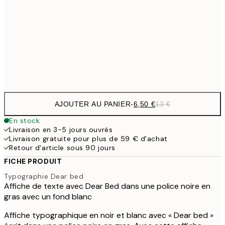
30x40 cm
13,
12,9
50x70 cm
25,
Frame
options
AJOUTER AU PANIER
-
6,50 €
13 €
En stock
Livraison en 3-5 jours ouvrés
Livraison gratuite pour plus de 59 € d'achat
Retour d'article sous 90 jours
FICHE PRODUIT
Typographie Dear bed
Affiche de texte avec Dear Bed dans une police noire en
gras avec un fond blanc
Affiche typographique en noir et blanc avec « Dear bed »