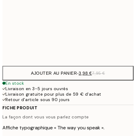
9,
30x40 cm
19,
16,2
50x70 cm
32,
Frame
options
AJOUTER AU PANIER
-
3,98 €
7,95 €
En stock
Livraison en 3-5 jours ouvrés
Livraison gratuite pour plus de 59 € d'achat
Retour d'article sous 90 jours
FICHE PRODUIT
La façon dont vous vous parlez compte
Affiche typographique « The way you speak ».