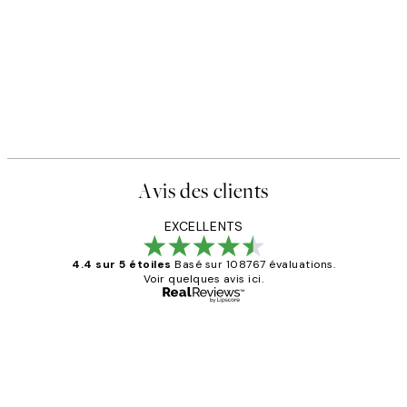
Avis des clients
EXCELLENTS
4.4 sur 5 étoiles
Basé sur 108767 évaluations.
Voir quelques avis ici.
Acheteur vérifié
Avis
des
Impression que le colis avait été
clients
ouvert.Feuille enveloppant les affiches