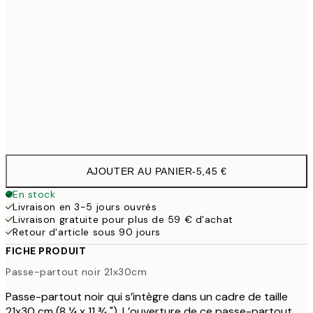
40x50 cm
7,
50x70 cm
8,
50x70 cm
8,
70x100 cm
21,9
AJOUTER AU PANIER
-
5,45 €
En stock
Livraison en 3-5 jours ouvrés
Livraison gratuite pour plus de 59 € d'achat
Retour d'article sous 90 jours
FICHE PRODUIT
Passe-partout noir 21x30cm
Passe-partout noir qui s’intègre dans un cadre de taille
21x30 cm (8 ¼ x 11 ¾ "). L’ouverture de ce passe-partout