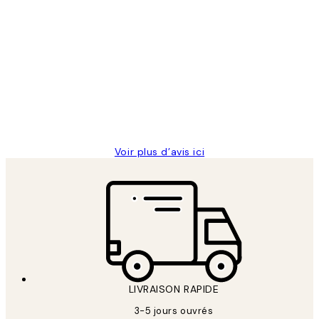
Acheteur vérifié
Avis
des
Impression que le colis avait été
clients
ouvert.Feuille enveloppant les affiches
abîmées aux extrémités.
4 juin
Edith G
Voir plus d’avis ici
LIVRAISON RAPIDE
3-5 jours ouvrés