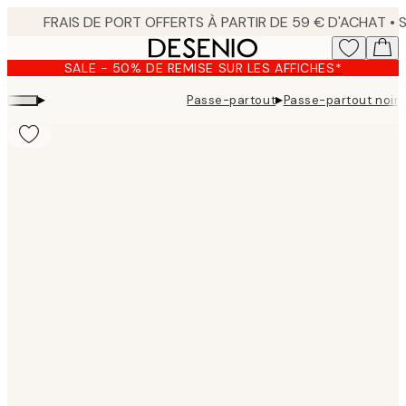
Skip
to
main
SALE - 50% DE REMISE SUR LES AFFICHES*
content.
▸
▸
Passe-partout
Passe-partout noir,
Product
images