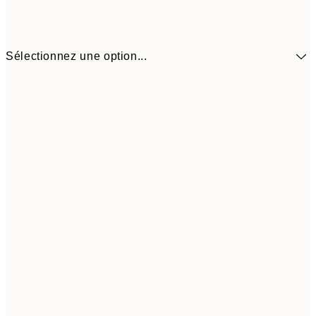
Sélectionnez une option...
21x30 cm
5,
30x40 cm
6,