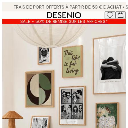
Skip
to
main
SALE - 50% DE REMISE SUR LES AFFICHES*
content.