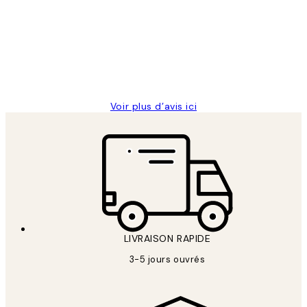
des
Impression que le colis avait été
clients
ouvert.Feuille enveloppant les affiches
abîmées aux extrémités.
4 juin
Edith G
Voir plus d’avis ici
LIVRAISON RAPIDE
3-5 jours ouvrés