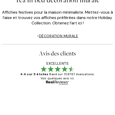
Tea In bed decoration murale
Affiches festives pour la maison minimaliste. Mettez-vous à
l’aise et trouvez vos affiches préférées dans notre Holiday
Collection. Obtenez l’art ici !
DÉCORATION MURALE
Avis des clients
EXCELLENTS
4.4 sur 5 étoiles
Basé sur 108767 évaluations.
Voir quelques avis ici.
Acheteur vérifié
Avis
des
Impression que le colis avait été
clients
ouvert.Feuille enveloppant les affiches
abîmées aux extrémités.