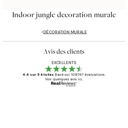
Indoor jungle decoration murale
DÉCORATION MURALE
Avis des clients
EXCELLENTS
4.4 sur 5 étoiles
Basé sur 108767 évaluations.
Voir quelques avis ici.
Acheteur vérifié
Avis
des
Impression que le colis avait été
clients
ouvert.Feuille enveloppant les affiches
abîmées aux extrémités.