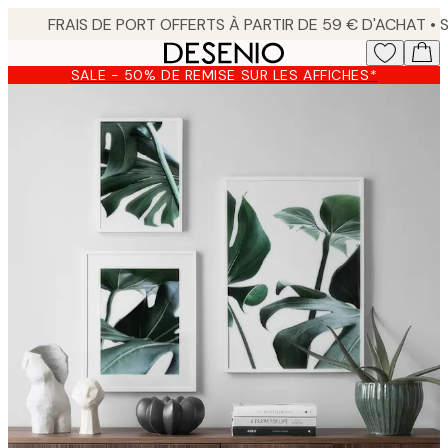
Skip
to
main
SALE - 50% DE REMISE SUR LES AFFICHES*
content.