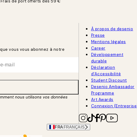
Frais de port offerts dès 59 €
À propos de desenio
Presse
Mentions légales
Career
rsque vous vous abonnez à notre
Développement
durable
Déclaration
d'Accessibilité
Student Discount
Desenio Ambassador
Programme
omment nous utilisons vos données
Art Awards
Connexion (Entreprise
FRA
FRANÇAIS