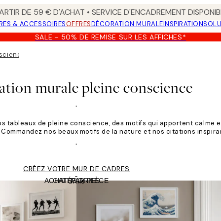
ARTIR DE 59 € D'ACHAT • SERVICE D'ENCADREMENT DISPONIB
RES & ACCESSOIRES
OFFRES
DÉCORATION MURALE
INSPIRATION
SOLU
SALE - 50% DE REMISE SUR LES AFFICHES*
nscience
ation murale pleine conscience
'
os tableaux de pleine conscience, des motifs qui apportent calme e
 Commandez nos beaux motifs de la nature et nos citations inspiran
'
CRÉEZ VOTRE MUR DE CADRES
ACHAT PAR PIÈCE
CATÉGORIES
Grille