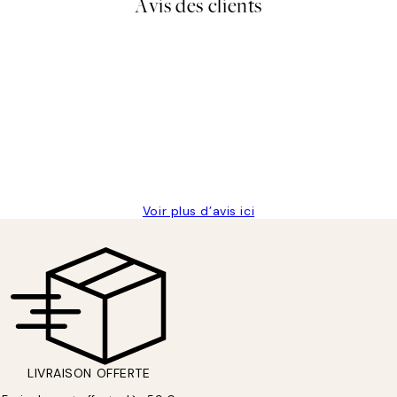
Avis des clients
lis avait été ouvert.Feuille enveloppant les affiches abîmées aux e
Voir plus d’avis ici
LIVRAISON OFFERTE