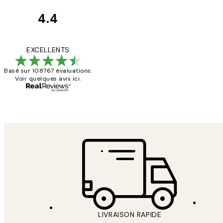
4.4
Avis
des
Impression que le co
EXCELLENTS
clients
Basé sur 108767 évaluations.
Voir quelques avis ici.
4 juin
Edith G
LIVRAISON RAPIDE