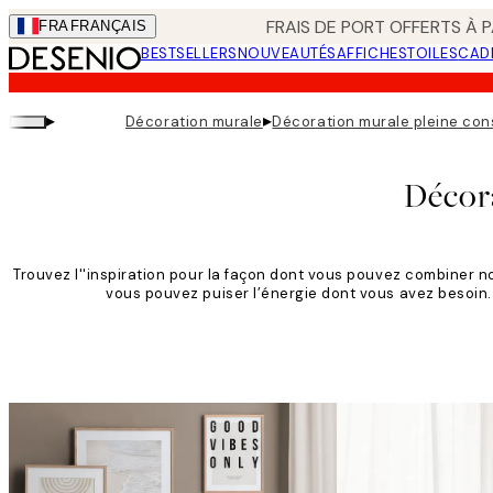
Skip
FRAIS DE PORT OFFERTS À P
FRA
FRANÇAIS
to
BESTSELLERS
NOUVEAUTÉS
AFFICHES
TOILES
CAD
main
content.
▸
▸
Décoration murale
Décoration murale pleine co
Décor
Trouvez l''inspiration pour la façon dont vous pouvez combiner n
vous pouvez puiser l’énergie dont vous avez besoin.