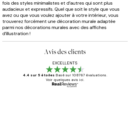
fois des styles minimalistes et d’autres qui sont plus
audacieux et expressifs. Quel que soit le style que vous
avez ou que vous voulez ajouter à votre intérieur, vous
trouverez forcément une décoration murale adaptée
parmi nos décorations murales avec des affiches
d’illustration !
Avis des clients
EXCELLENTS
4.4 sur 5 étoiles
Basé sur 108767 évaluations.
Voir quelques avis ici.
Acheteur vérifié
Avis
des
Impression que le colis avait été
clients
ouvert.Feuille enveloppant les affiches
abîmées aux extrémités.