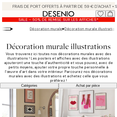
Skip
to
main
SALE - 50% DE REMISE SUR LES AFFICHES*
content.
▸
▸
Décoration murale
Décoration murale illustratio
Décoration murale illustrations
Vous trouverez ici toutes nos décorations murales avec des
illustrations ! Les posters et affiches avec des illustrations
ajouteront une touche d’authenticité et vous pouvez, avec de
petits moyens, ajouter votre propre touche personnelle à
l’œuvre d’art dans votre intérieur. Parcourez nos décorations
murales avec des illustrations et achetez celle que vous
préférez !
Catégories
Achat par pièce