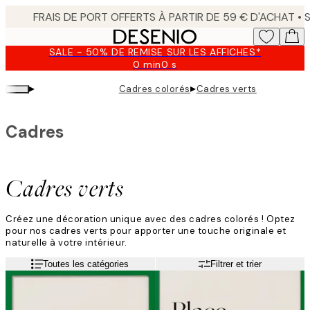
Skip
to
main
SALE - 50% DE REMISE SUR LES AFFICHES*
content.
0 min
0 s
Valable
jusqu'au
▸
▸
Cadres colorés
Cadres verts
:
2026-
08-
Cadres
09
Cadres verts
Créez une décoration unique avec des cadres colorés ! Optez
pour nos cadres verts pour apporter une touche originale et
naturelle à votre intérieur.
Toutes les catégories
Filtrer et trier