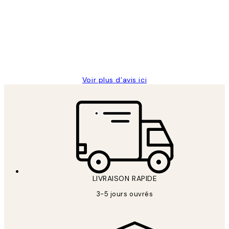
des
Impression que le colis avait été
clients
ouvert.Feuille enveloppant les affiches
abîmées aux extrémités.
4 juin
Edith G
Voir plus d’avis ici
LIVRAISON RAPIDE
3-5 jours ouvrés