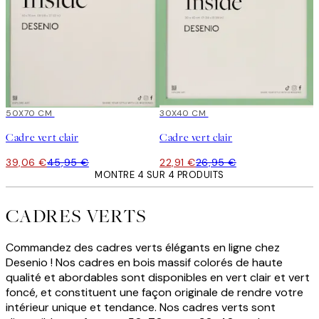
15%*
50X70 CM
15%*
30X40 CM
Cadre vert clair
Cadre vert clair
39,06 €
45,95 €
22,91 €
26,95 €
MONTRE 4 SUR 4 PRODUITS
CADRES VERTS
Commandez des cadres verts élégants en ligne chez
Desenio ! Nos cadres en bois massif colorés de haute
qualité et abordables sont disponibles en vert clair et vert
foncé, et constituent une façon originale de rendre votre
intérieur unique et tendance. Nos cadres verts sont