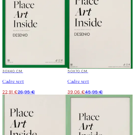
15%*
30X40 CM
15%*
50X70 CM
Cadre vert
Cadre vert
22,91 €
26,95 €
39,06 €
45,95 €