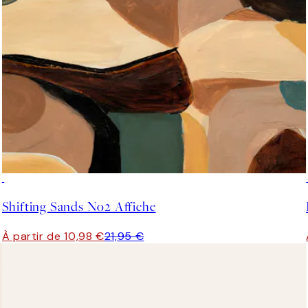
50%*
Shifting Sands No2 Affiche
À partir de 10,98 €
21,95 €