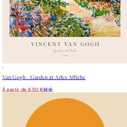
50%*
Van Gogh - Garden at Arles Affiche
À partir de 6,50 €
13 €