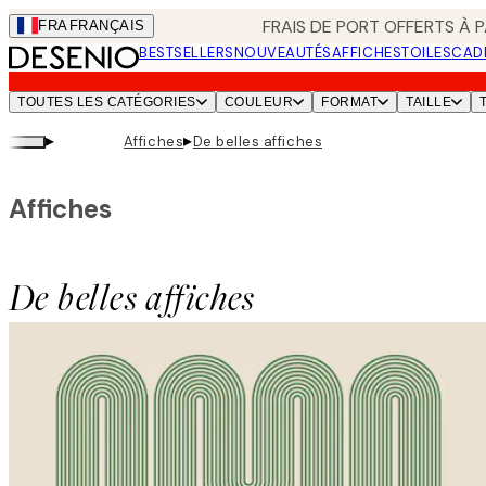
Skip
FRAIS DE PORT OFFERTS À P
FRA
FRANÇAIS
to
BESTSELLERS
NOUVEAUTÉS
AFFICHES
TOILES
CAD
main
content.
TOUTES LES CATÉGORIES
COULEUR
FORMAT
TAILLE
▸
▸
Affiches
De belles affiches
Affiches
De belles affiches