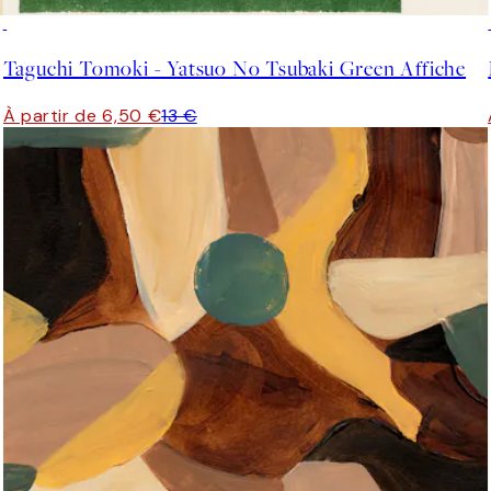
50%*
Taguchi Tomoki - Yatsuo No Tsubaki Green Affiche
À partir de 6,50 €
13 €