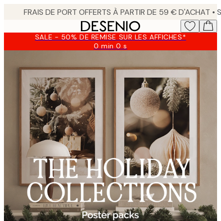
Skip
to
main
SALE - 50% DE REMISE SUR LES AFFICHES*
content.
0 min
0 s
Valable
jusqu'au
:
2026-
08-
09