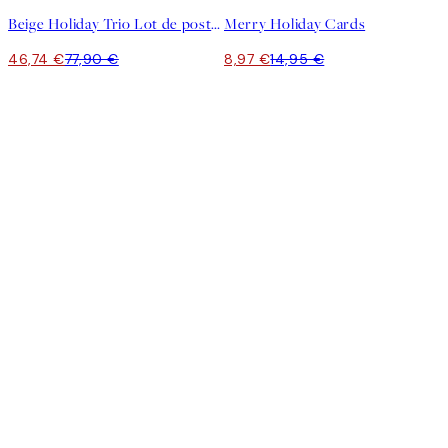
Beige Holiday Trio Lot de posters
Merry Holiday Cards
46,74 €
77,90 €
8,97 €
14,95 €