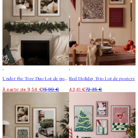
-40%
-40%
Under the Tree Duo Lot de posters
Red Holiday Trio Lot de posters
À partir de 9,54 €
15,90 €
43,41 €
72,35 €