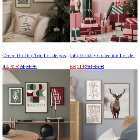
-40%
-40%
Green Holiday Trio Lot de posters
Jolly Holiday Collection Lot de posters
44,61 €
74,35 €
66,21 €
110,35 €