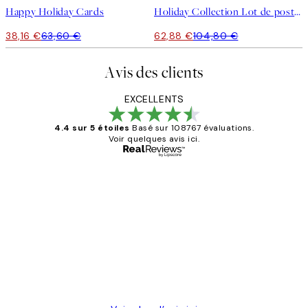
Happy Holiday Cards
Holiday Collection Lot de posters
38,16 €
63,60 €
62,88 €
104,80 €
Avis des clients
EXCELLENTS
4.4 sur 5 étoiles
Basé sur 108767 évaluations.
Voir quelques avis ici.
Acheteur vérifié
Avis
des
Impression que le colis avait été
clients
ouvert.Feuille enveloppant les affiches
abîmées aux extrémités.
4 juin
Edith G